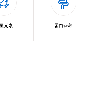
量元素
蛋白营养