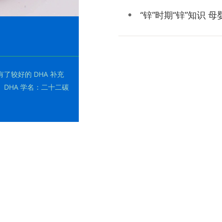
“锌”时期“锌”知识 
较好的 DHA 补充
DHA 学名：二十二碳