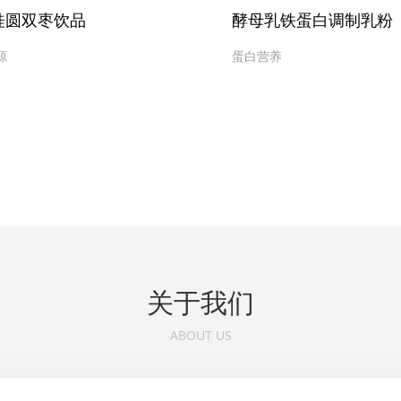
桂圆双枣饮品
酵母乳铁蛋白调制乳粉
源
蛋白营养
关于我们
ABOUT US