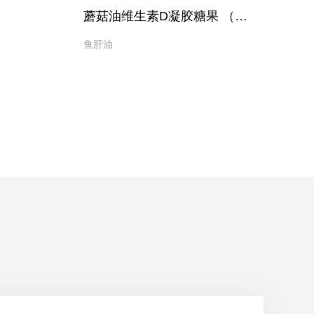
蘑菇油维生素D凝胶糖果 （纸盒装）
鱼肝油
鱼