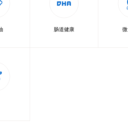
油
肠道健康
微