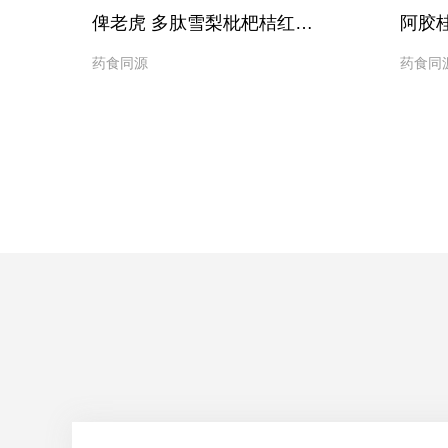
）
俾老虎 多肽雪梨枇杷桔红固体饮料
阿胶
药食同源
药食同