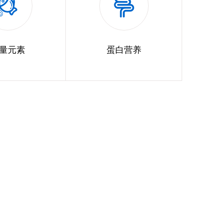
量元素
蛋白营养