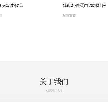
桂圆双枣饮品
酵母乳铁蛋白调制乳粉
源
蛋白营养
关于我们
ABOUT US