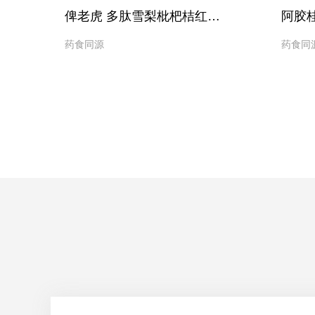
）
俾老虎 多肽雪梨枇杷桔红固体饮料
阿胶
药食同源
药食同