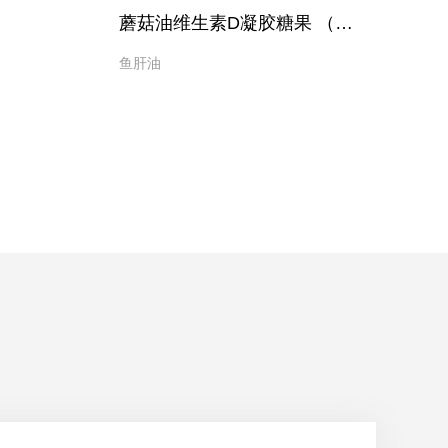
蘑菇油维生素D凝胶糖果 （纸盒装）
鱼肝油
鱼