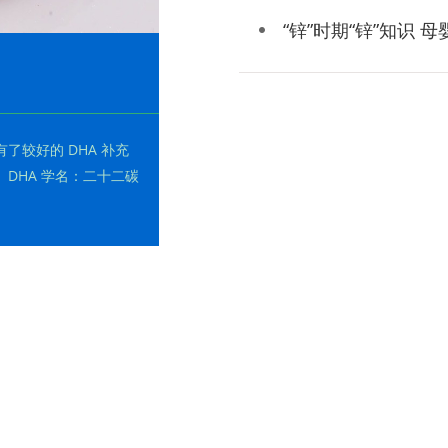
“锌”时期“锌”知识 
较好的 DHA 补充
DHA 学名：二十二碳