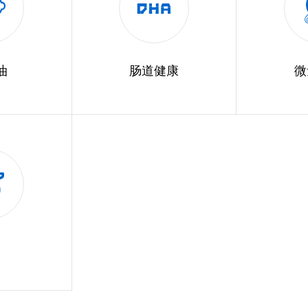
油
肠道健康
微