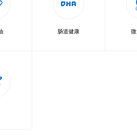
油
肠道健康
微