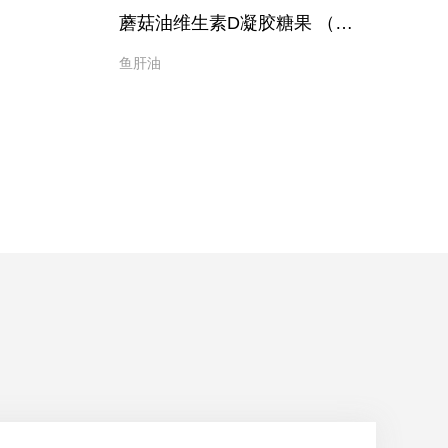
蘑菇油维生素D凝胶糖果 （纸盒装）
鱼肝油
鱼