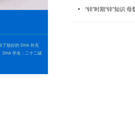
“锌”时期“锌”知识 
较好的 DHA 补充
DHA 学名：二十二碳