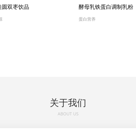
桂圆双枣饮品
酵母乳铁蛋白调制乳粉
源
蛋白营养
关于我们
ABOUT US