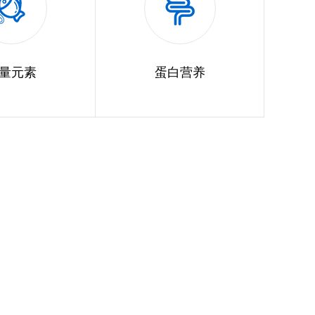
量元素
蛋白营养