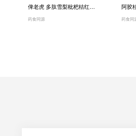
）
俾老虎 多肽雪梨枇杷桔红固体饮料
阿胶
药食同源
药食同